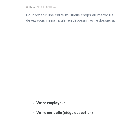
Douae
2018-09-17
sante
Pour obtenir une carte mutuelle cnops au maroc il suf
devez vous immatriculer en déposant votre dossier au
Votre employeur
Votre mutuelle (siège et section)