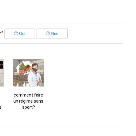
e?
🙂
Oui
🙁
Non
comment faire
un régime sans
e
sport?