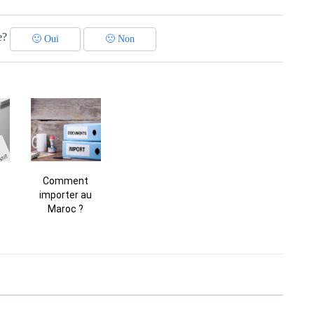
e?
🙂
Oui
🙁
Non
Comment
importer au
Maroc ?