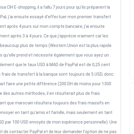
sa CIH E-shopping, il a fallu 7 jours pour qu'ils préparent la
Pal, j'ai ensuite essayé d’effectuer mon premier transfert
ent après 4 jours sur mon compte bancaire, j’ai ensuite
ent après 3 à 4 jours. Ce que j'apprécie vraiment car les
 beaucoup plus de temps (Western Union est la plus rapide
ais qu'elle prend et nécessite également que vous ayez un
galement que le taux USD à MAD de PayPal est de 0,25 cent
es frais de transfert à la banque sont toujours de 5 USD, donc
rait faire une petite différence (200 DH de moins pour 1300
e des autres méthodes, il en résulterait plus de frais
 tant que marocain résultera toujours des frais massifs en
d'envoyer en tant qu'amis et famille, mais seulement en tant
5 USD par 100 USD envoyés de mon expérience personnelle). Une
t de contacter PayPal et de leur demander l'option de ne pas