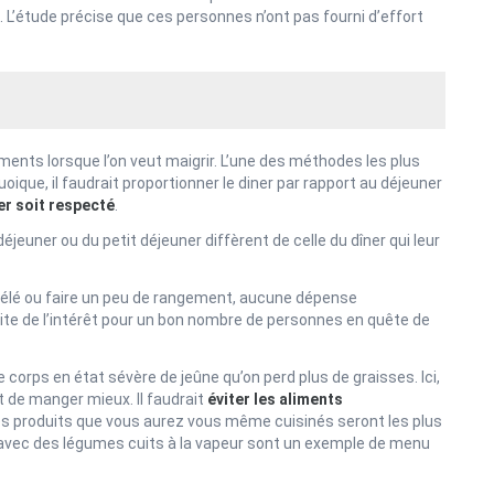
e. L’étude précise que ces personnes n’ont pas fourni d’effort
ents lorsque l’on veut maigrir. L’une des méthodes les plus
uoique, il faudrait proportionner le diner par rapport au déjeuner
er soit respecté
.
jeuner ou du petit déjeuner diffèrent de celle du dîner qui leur
a télé ou faire un peu de rangement, aucune dépense
te de l’intérêt pour un bon nombre de personnes en quête de
 corps en état sévère de jeûne qu’on perd plus de graisses. Ici,
 de manger mieux. Il faudrait
éviter les aliments
Les produits que vous aurez vous même cuisinés seront les plus
vec des légumes cuits à la vapeur sont un exemple de menu