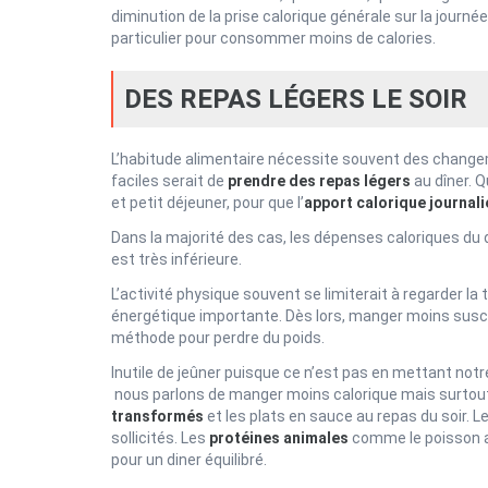
diminution de la prise calorique générale sur la journé
particulier pour consommer moins de calories.
DES REPAS LÉGERS LE SOIR
L’habitude alimentaire nécessite souvent des changem
faciles serait de
prendre des repas légers
au dîner. Q
et petit déjeuner, pour que l’
apport calorique journali
Dans la majorité des cas, les dépenses caloriques du dé
est très inférieure.
L’activité physique souvent se limiterait à regarder l
énergétique importante. Dès lors, manger moins susci
méthode pour perdre du poids.
Inutile de jeûner puisque ce n’est pas en mettant notre
nous parlons de manger moins calorique mais surtout
transformés
et les plats en sauce au repas du soir. 
sollicités. Les
protéines animales
comme le poisson a
pour un diner équilibré.