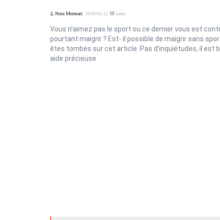
Nora Mermari
2018-01-12
sante
Vous n’aimez pas le sport ou ce dernier vous est con
pourtant maigrir ? Est- il possible de maigrir sans sp
êtes tombés sur cet article. Pas d’inquiétudes, il est 
aide précieuse.